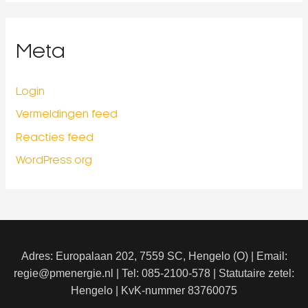
Meta
Login
Vermeldingen feed
Reacties feed
WordPress.org
Adres: Europalaan 202, 7559 SC, Hengelo (O) | Email:
regie@pmenergie.nl | Tel: 085-2100-578 | Statutaire zetel:
Hengelo | KvK-nummer 83760075