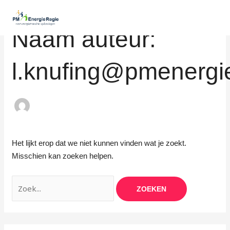
Zoek
Ga
naar:
naar
Naam auteur:
de
inhoud
l.knufing@pmenergie
Het lijkt erop dat we niet kunnen vinden wat je zoekt.
Misschien kan zoeken helpen.