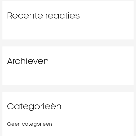
k
Recente reacties
n
a
a
r
:
Archieven
Categorieën
Geen categorieën